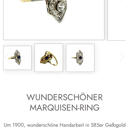
WUNDERSCHÖNER
MARQUISEN-RING
Um 1900, wun­der­schö­ne Hand­ar­beit in 585er Gelb­gold