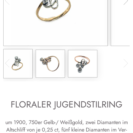
FLORALER JUGENDSTILRING
um 1900, 750er Gelb-/ Wei­ßgold, zwei Dia­man­ten im
Alt­schliff von je 0,25 ct, fünf klei­ne Dia­man­ten im Ver­