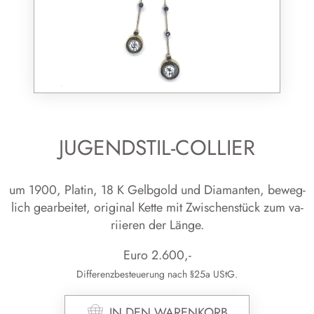
JUGENDSTIL-COLLIER
um 1900, Pla­tin, 18 K Gelb­gold und Dia­man­ten, be­weg­
lich ge­ar­bei­tet, ori­gi­nal Kette mit Zwi­schen­stück zum va­
ri­ie­ren der Länge.
Euro
2.600
,-
Differenzbesteuerung nach §25a UStG.
IN DEN WARENKORB