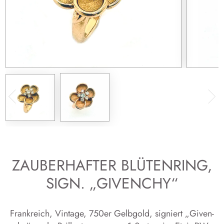
ZAUBERHAFTER BLÜTENRING,
SIGN. „GIVENCHY“
Frank­reich, Vin­ta­ge, 750er Gelb­gold, si­gniert „Gi­ven­