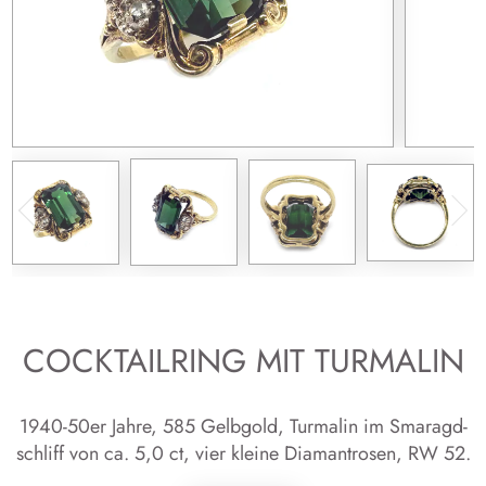
COCKTAILRING MIT TURMALIN
1940-50er Jahre, 585 Gelb­gold, Turma­lin im Sma­ragd­
schliff von ca. 5,0 ct, vier klei­ne Dia­man­tro­sen, RW 52.